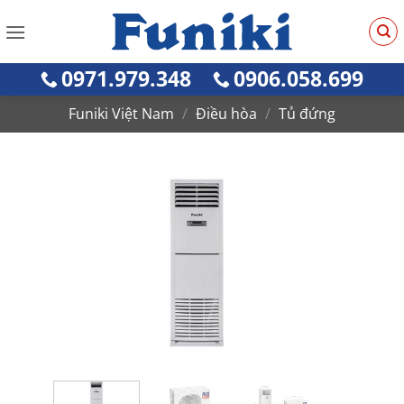
Bỏ
qua
nội
0971.979.348
0906.058.699
dung
Funiki Việt Nam
/
Điều hòa
/
Tủ đứng