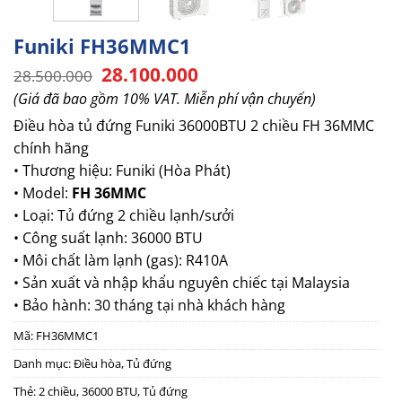
Funiki FH36MMC1
Giá
Giá
28.100.000
28.500.000
gốc
hiện
(Giá đã bao gồm 10% VAT. Miễn phí vận chuyển)
là:
tại
28.500.000.
là:
Điều hòa tủ đứng Funiki 36000BTU 2 chiều
FH 36MMC
28.100.000.
chính hãng
• Thương hiệu: Funiki (Hòa Phát)
• Model:
FH 36MMC
• Loại: Tủ đứng 2 chiều lạnh/sưởi
• Công suất lạnh: 36000 BTU
• Môi chất làm lạnh (gas): R410A
• Sản xuất và nhập khẩu nguyên chiếc tại Malaysia
• Bảo hành: 30 tháng tại nhà khách hàng
Mã:
FH36MMC1
Danh mục:
Điều hòa
,
Tủ đứng
Thẻ:
2 chiều
,
36000 BTU
,
Tủ đứng