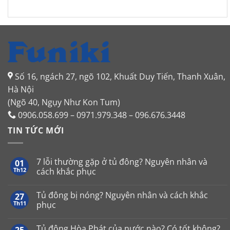
Số 16, ngách 27, ngõ 102, Khuất Duy Tiến, Thanh Xuân,
Hà Nội
(Ngõ 40, Ngụy Như Kon Tum)
0906.058.699 – 0971.979.348 – 096.676.3448
TIN TỨC MỚI
7 lỗi thường gặp ở tủ đông? Nguyên nhân và
01
Th12
cách khắc phục
Không
có
Tủ đông bị nóng? Nguyên nhân và cách khắc
27
bình
luận
Th11
phục
ở
7
Không
lỗi
có
Tủ đông Hòa Phát của nước nào? Có tốt không?
thường
bình