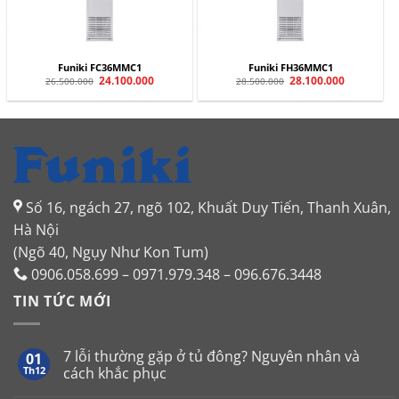
Funiki FC36MMC1
Funiki FH36MMC1
Giá
24.100.000
Giá
Giá
28.100.000
Giá
26.500.000
28.500.000
gốc
hiện
gốc
hiện
là:
tại
là:
tại
26.500.000.
là:
28.500.000.
là:
24.100.000.
28.100.000.
Số 16, ngách 27, ngõ 102, Khuất Duy Tiến, Thanh Xuân,
Hà Nội
(Ngõ 40, Ngụy Như Kon Tum)
0906.058.699 – 0971.979.348 – 096.676.3448
TIN TỨC MỚI
7 lỗi thường gặp ở tủ đông? Nguyên nhân và
01
Th12
cách khắc phục
Không