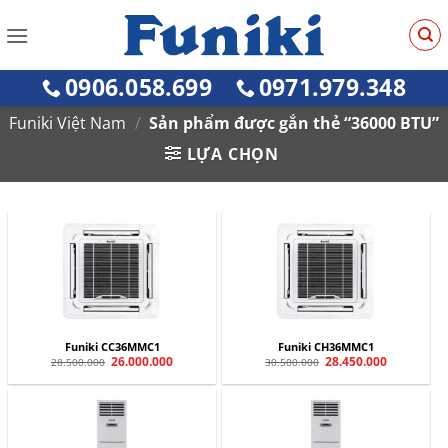
Bỏ
qua
nội
0906.058.699
0971.979.348
dung
Funiki Việt Nam
/
Sản phẩm được gắn thẻ “36000 BTU”
LỰA CHỌN
Funiki CC36MMC1
Funiki CH36MMC1
Giá
26.000.000
Giá
Giá
28.450.000
Giá
28.500.000
30.500.000
gốc
hiện
gốc
hiện
là:
tại
là:
tại
28.500.000.
là:
30.500.000.
là:
26.000.000.
28.450.000.