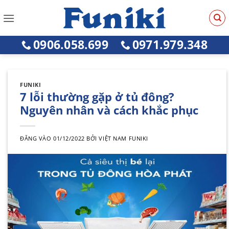
Bỏ
qua
nội
0906.058.699
0971.979.348
dung
FUNIKI
7 lỗi thường gặp ở tủ đông?
Nguyên nhân và cách khắc phục
ĐĂNG VÀO
01/12/2022
BỞI
VIỆT NAM FUNIKI