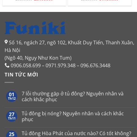
gốc
hiện
gốc
hiện
là:
tại
là:
tại
28.500.000.
là:
33.500.000.
là:
28.100.000.
31.150.000.
Số 16, ngách 27, ngõ 102, Khuất Duy Tiến, Thanh Xuân,
Hà Nội
(Ngõ 40, Ngụy Như Kon Tum)
0906.058.699 – 0971.979.348 – 096.676.3448
TIN TỨC MỚI
7 lỗi thường gặp ở tủ đông? Nguyên nhân và
01
Th12
cách khắc phục
Không
có
Tủ đông bị nóng? Nguyên nhân và cách khắc
27
bình
luận
Th11
phục
ở
7
Không
lỗi
có
Tủ đông Hòa Phát của nước nào? Có tốt không?
25
thường
bình