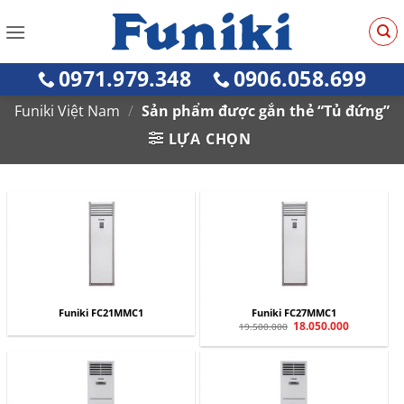
Bỏ
qua
nội
0971.979.348
0906.058.699
dung
Funiki Việt Nam
/
Sản phẩm được gắn thẻ “Tủ đứng”
LỰA CHỌN
Funiki FC21MMC1
Funiki FC27MMC1
Giá
18.050.000
Giá
19.500.000
gốc
hiện
là:
tại
19.500.000.
là:
18.050.000.