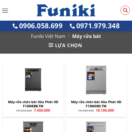
Bỏ
qua
nội
0906.058.699
0971.979.348
dung
Funiki Việt Nam
/
Máy rửa bát
LỰA CHỌN
Máy rửa chén bát Hòa Phát HD
Máy rửa chén bát Hòa Phát HD
F1206EBB.TM
F1306DBS.TM
Giá
7.450.000
Giá
Giá
10.100.000
Giá
18.520.000
14.500.000
gốc
hiện
gốc
hiện
là:
tại
là:
tại
18.520.000.
là:
14.500.000.
là:
7.450.000.
10.100.000.