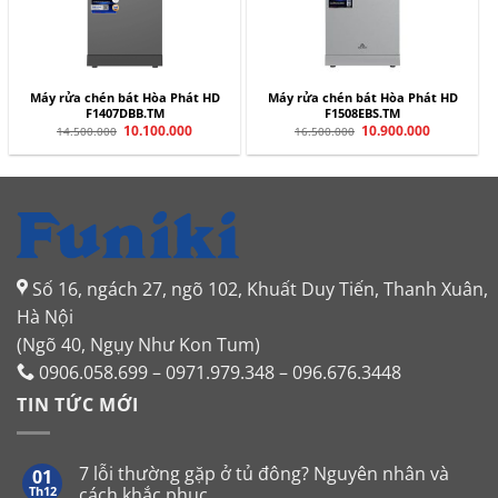
Máy rửa chén bát Hòa Phát HD
Máy rửa chén bát Hòa Phát HD
F1407DBB.TM
F1508EBS.TM
Giá
10.100.000
Giá
Giá
10.900.000
Giá
14.500.000
16.500.000
gốc
hiện
gốc
hiện
là:
tại
là:
tại
14.500.000.
là:
16.500.000.
là:
10.100.000.
10.900.000.
Số 16, ngách 27, ngõ 102, Khuất Duy Tiến, Thanh Xuân,
Hà Nội
(Ngõ 40, Ngụy Như Kon Tum)
0906.058.699 – 0971.979.348 – 096.676.3448
TIN TỨC MỚI
7 lỗi thường gặp ở tủ đông? Nguyên nhân và
01
Th12
cách khắc phục