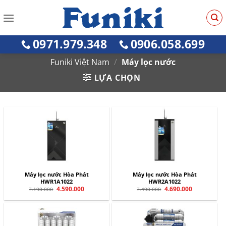
Bỏ
qua
nội
0971.979.348
0906.058.699
dung
Funiki Việt Nam
/
Máy lọc nước
LỰA CHỌN
Máy lọc nước Hòa Phát
Máy lọc nước Hòa Phát
HWR1A1022
HWR2A1022
Giá
4.590.000
Giá
Giá
4.690.000
Giá
7.190.000
7.490.000
gốc
hiện
gốc
hiện
là:
tại
là:
tại
7.190.000.
là:
7.490.000.
là:
4.590.000.
4.690.000.