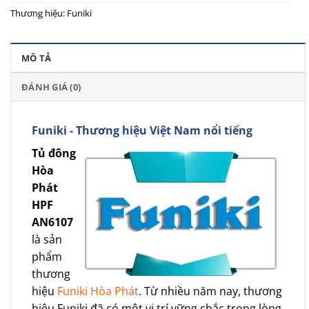
Thương hiệu:
Funiki
MÔ TẢ
ĐÁNH GIÁ (0)
Funiki - Thương hiệu Việt Nam nổi tiếng
Tủ đông
Hòa
Phát
HPF
AN6107
là sản
phẩm
thương
hiệu
Funiki Hòa Phát
. Từ nhiều năm nay, thương
hiệu Funiki đã có một vị trí vững chắc trong lòng