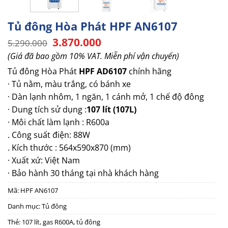
Tủ đông Hòa Phát HPF AN6107
Giá
Giá
3.870.000
5.290.000
gốc
hiện
(Giá đã bao gồm 10% VAT. Miễn phí vận chuyển)
là:
tại
5.290.000.
là:
Tủ đông Hòa Phát
HPF AD6107
chính hãng
3.870.000.
· Tủ nằm, màu trắng, có bánh xe
· Dàn lạnh nhôm, 1 ngăn, 1 cánh mở, 1 chế độ đông
· Dung tích sử dụng :
107 lít (107L)
· Môi chất làm lạnh : R600a
. Công suất điện: 88W
. Kích thước : 564x590x870 (mm)
· Xuất xứ: Việt Nam
· Bảo hành 30 tháng tại nhà khách hàng
Mã:
HPF AN6107
Danh mục:
Tủ đông
Thẻ:
107 lít
,
gas R600A
,
tủ đông