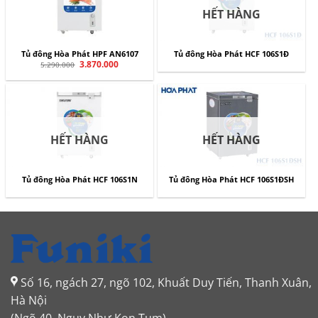
HẾT HÀNG
Tủ đông Hòa Phát HPF AN6107
Tủ đông Hòa Phát HCF 106S1Đ
Giá
3.870.000
Giá
5.290.000
gốc
hiện
là:
tại
5.290.000.
là:
3.870.000.
HẾT HÀNG
HẾT HÀNG
Tủ đông Hòa Phát HCF 106S1N
Tủ đông Hòa Phát HCF 106S1ĐSH
Số 16, ngách 27, ngõ 102, Khuất Duy Tiến, Thanh Xuân,
Hà Nội