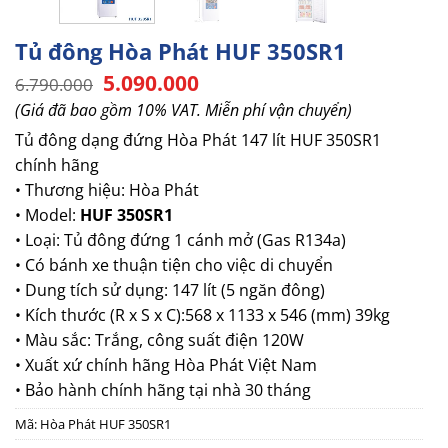
Tủ đông Hòa Phát HUF 350SR1
Giá
Giá
5.090.000
6.790.000
gốc
hiện
(Giá đã bao gồm 10% VAT. Miễn phí vận chuyển)
là:
tại
6.790.000.
là:
Tủ đông dạng đứng Hòa Phát 147 lít HUF 350SR1
5.090.000.
chính hãng
• Thương hiệu: Hòa Phát
• Model:
HUF 350SR1
• Loại: Tủ đông đứng 1 cánh mở (Gas R134a)
• Có bánh xe thuận tiện cho việc di chuyển
• Dung tích sử dụng: 147 lít (5 ngăn đông)
• Kích thước (R x S x C):568 x 1133 x 546 (mm) 39kg
• Màu sắc: Trắng, công suất điện 120W
• Xuất xứ chính hãng Hòa Phát Việt Nam
• Bảo hành chính hãng tại nhà 30 tháng
Mã:
Hòa Phát HUF 350SR1