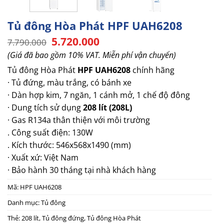
Tủ đông Hòa Phát HPF UAH6208
Giá
Giá
5.720.000
7.790.000
gốc
hiện
(Giá đã bao gồm 10% VAT. Miễn phí vận chuyển)
là:
tại
7.790.000.
là:
Tủ đông Hòa Phát
HPF UAH6208
chính hãng
5.720.000.
· Tủ đứng, màu trắng, có bánh xe
· Dàn hợp kim, 7 ngăn, 1 cánh mở, 1 chế độ đông
· Dung tích sử dụng
208 lít (208L)
· Gas R134a thân thiện với môi trường
. Công suất điện: 130W
. Kích thước: 546x568x1490 (mm)
· Xuất xứ: Việt Nam
· Bảo hành 30 tháng tại nhà khách hàng
Mã:
HPF UAH6208
Danh mục:
Tủ đông
Thẻ:
208 lít
,
Tủ đông đứng
,
Tủ đông Hòa Phát