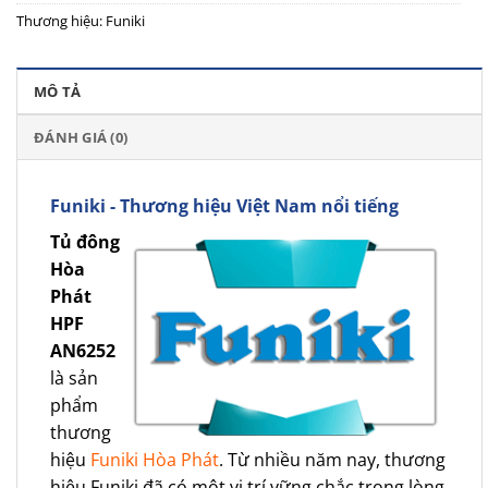
Thương hiệu:
Funiki
MÔ TẢ
ĐÁNH GIÁ (0)
Funiki - Thương hiệu Việt Nam nổi tiếng
Tủ đông
Hòa
Phát
HPF
AN6252
là sản
phẩm
thương
hiệu
Funiki Hòa Phát
. Từ nhiều năm nay, thương
hiệu Funiki đã có một vị trí vững chắc trong lòng