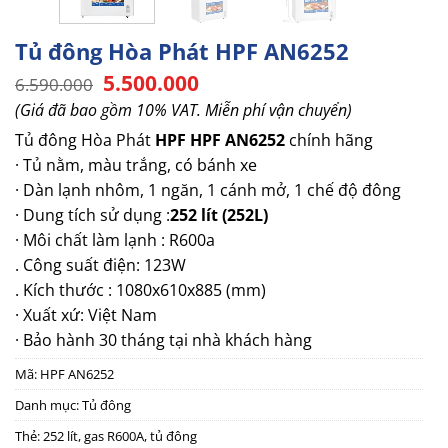
Tủ đông Hòa Phát HPF AN6252
Giá
Giá
5.500.000
6.590.000
gốc
hiện
(Giá đã bao gồm 10% VAT. Miễn phí vận chuyển)
là:
tại
6.590.000.
là:
Tủ đông Hòa Phát
HPF HPF AN6252
chính hãng
5.500.000.
· Tủ nằm, màu trắng, có bánh xe
· Dàn lạnh nhôm, 1 ngăn, 1 cánh mở, 1 chế độ đông
· Dung tích sử dụng :
252 lít (252L)
· Môi chất làm lạnh : R600a
. Công suất điện: 123W
. Kích thước : 1080x610x885 (mm)
· Xuất xứ: Việt Nam
· Bảo hành 30 tháng tại nhà khách hàng
Mã:
HPF AN6252
Danh mục:
Tủ đông
Thẻ:
252 lít
,
gas R600A
,
tủ đông