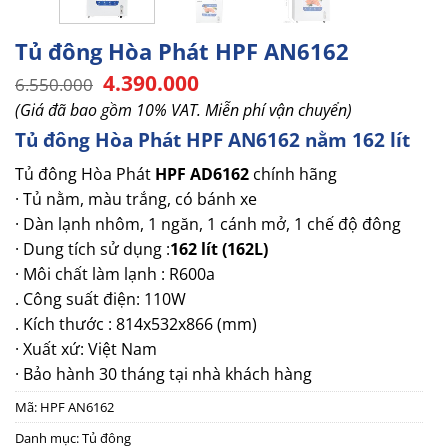
Tủ đông Hòa Phát HPF AN6162
Giá
Giá
4.390.000
6.550.000
gốc
hiện
(Giá đã bao gồm 10% VAT. Miễn phí vận chuyển)
là:
tại
6.550.000.
là:
Tủ đông Hòa Phát HPF AN6162 nằm 162 lít
4.390.000.
Tủ đông Hòa Phát
HPF AD6162
chính hãng
· Tủ nằm, màu trắng, có bánh xe
· Dàn lạnh nhôm, 1 ngăn, 1 cánh mở, 1 chế độ đông
· Dung tích sử dụng :
162 lít (162L)
· Môi chất làm lạnh : R600a
. Công suất điện: 110W
. Kích thước : 814x532x866 (mm)
· Xuất xứ: Việt Nam
· Bảo hành 30 tháng tại nhà khách hàng
Mã:
HPF AN6162
Danh mục:
Tủ đông