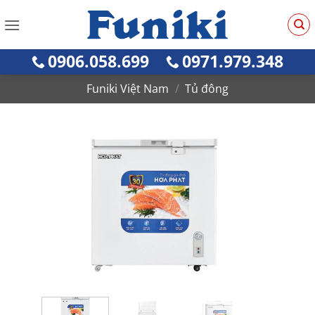
Bỏ
qua
nội
0906.058.699
0971.979.348
dung
Funiki Việt Nam
/
Tủ đông