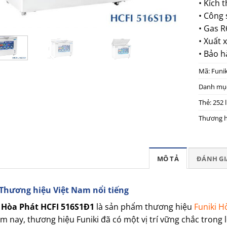
• Kích 
• Công 
• Gas R
• Xuất 
• Bảo h
Mã:
Funi
Danh mụ
Thẻ:
252 l
Thương h
MÔ TẢ
ĐÁNH GIÁ
 Thương hiệu Việt Nam nổi tiếng
 Hòa Phát HCFI 516S1Đ1
là sản phẩm thương hiệu
Funiki H
m nay, thương hiệu Funiki đã có một vị trí vững chắc trong 