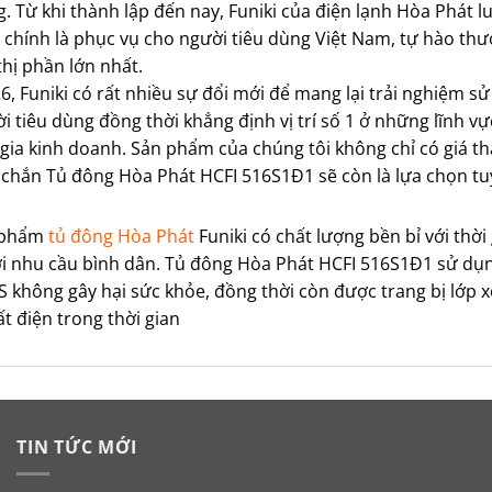
g. Từ khi thành lập đến nay, Funiki của điện lạnh Hòa Phát l
 chính là phục vụ cho người tiêu dùng Việt Nam, tự hào thư
hị phần lớn nhất.
, Funiki có rất nhiều sự đổi mới để mang lại trải nghiệm sử
i tiêu dùng đồng thời khẳng định vị trí số 1 ở những lĩnh vự
gia kinh doanh. Sản phẩm của chúng tôi không chỉ có giá th
chắn Tủ đông Hòa Phát HCFI 516S1Đ1 sẽ còn là lựa chọn tuyệ
 phẩm
tủ đông Hòa Phát
Funiki có chất lượng bền bỉ với thời
ới nhu cầu bình dân. Tủ đông Hòa Phát HCFI 516S1Đ1 sử dụng
 không gây hại sức khỏe, đồng thời còn được trang bị lớp xố
ất điện trong thời gian
TIN TỨC MỚI