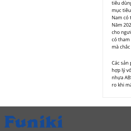
tiêu dùn
mục tiêu
Nam có t
Năm 2026
cho ngườ
có tham 
mà chắc 
Các sản
hợp lý v
nhựa ABS
ro khi m