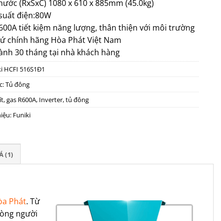
thước (RxSxC) 1080 x 610 x 885mm (45.0kg)
suất điện:80W
600A tiết kiệm năng lượng, thân thiện với môi trường
xứ chính hãng Hòa Phát Việt Nam
ành 30 tháng tại nhà khách hàng
ki HCFI 516S1Đ1
c:
Tủ đông
ít
,
gas R600A
,
Inverter
,
tủ đông
iệu:
Funiki
 (1)
òa Phát
. Từ
lòng người