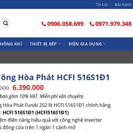
Tin tức
Bảo hành
0906.058.699
0971.979.348
KHÔNG KHÍ
THIẾT BỊ BẾP
ĐIỆN GIA DỤNG
đông Hòa Phát HCFI 516S1Đ1
Giá
6.390.000
Giá
.000
gốc
hiện
 bao gồm 10% VAT. Miễn phí vận chuyển)
là:
tại
7.390.000.
là:
 Hòa Phát Funiki 252 lít HCFI 516S1Đ1 chính hãng
6.390.000.
l:
HCFI 516S1Đ1 (HCFI516S1Đ1)
kiệm điện năng hiệu quả với công nghệ Inverter
tủ đông cửa trên 1 ngăn 1 cánh mở