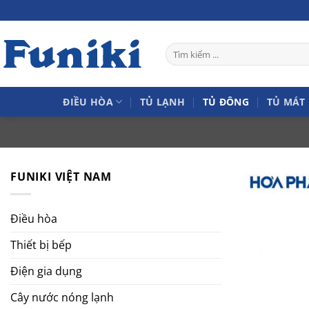
Bỏ
qua
nội
Tìm
dung
kiếm:
ĐIỀU HÒA
TỦ LẠNH
TỦ ĐÔNG
TỦ MÁT
FUNIKI VIỆT NAM
Điều hòa
Thiết bị bếp
Điện gia dụng
Cây nước nóng lạnh