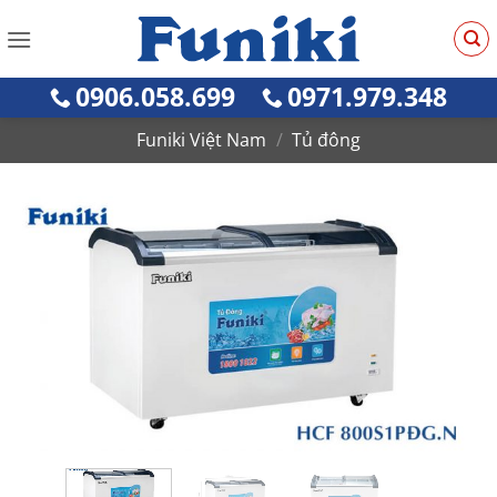
Bỏ
qua
nội
0906.058.699
0971.979.348
dung
Funiki Việt Nam
/
Tủ đông