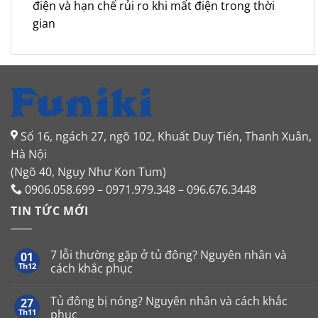
điện và hạn chế rủi ro khi mất điện trong thời
gian
Số 16, ngách 27, ngõ 102, Khuất Duy Tiến, Thanh Xuân,
Hà Nội
(Ngõ 40, Ngụy Như Kon Tum)
0906.058.699 – 0971.979.348 – 096.676.3448
TIN TỨC MỚI
7 lỗi thường gặp ở tủ đông? Nguyên nhân và
01
Th12
cách khắc phục
Không
có
Tủ đông bị nóng? Nguyên nhân và cách khắc
27
bình
luận
Th11
phục