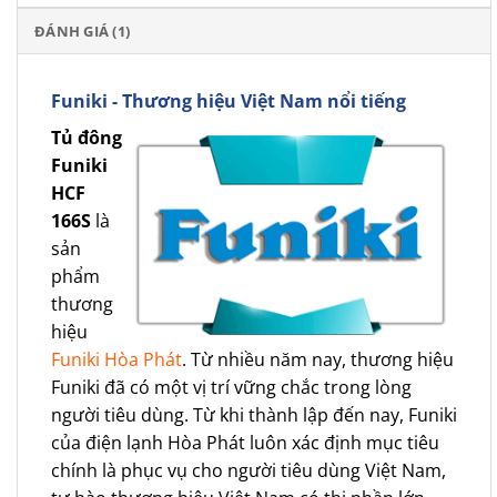
ĐÁNH GIÁ (1)
Funiki - Thương hiệu Việt Nam nổi tiếng
Tủ đông
Funiki
HCF
166S
là
sản
phẩm
thương
hiệu
Funiki Hòa Phát
. Từ nhiều năm nay, thương hiệu
Funiki đã có một vị trí vững chắc trong lòng
người tiêu dùng. Từ khi thành lập đến nay, Funiki
của điện lạnh Hòa Phát luôn xác định mục tiêu
chính là phục vụ cho người tiêu dùng Việt Nam,