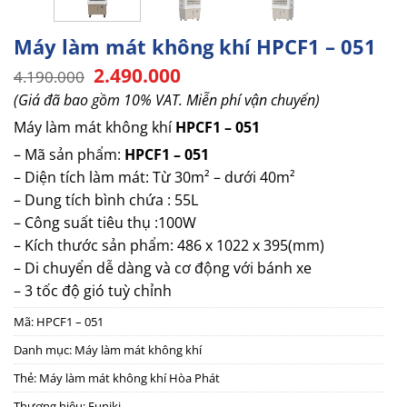
Máy làm mát không khí HPCF1 – 051
Giá
Giá
2.490.000
4.190.000
gốc
hiện
(Giá đã bao gồm 10% VAT. Miễn phí vận chuyển)
là:
tại
4.190.000.
là:
Máy làm mát không khí
HPCF1 – 051
2.490.000.
– Mã sản phẩm:
HPCF1 – 051
– Diện tích làm mát: Từ 30m² – dưới 40m²
– Dung tích bình chứa : 55L
– Công suất tiêu thụ :100W
– Kích thước sản phẩm: 486 x 1022 x 395(mm)
– Di chuyển dễ dàng và cơ động với bánh xe
– 3 tốc độ gió tuỳ chỉnh
Mã:
HPCF1 – 051
Danh mục:
Máy làm mát không khí
Thẻ:
Máy làm mát không khí Hòa Phát
Thương hiệu:
Funiki