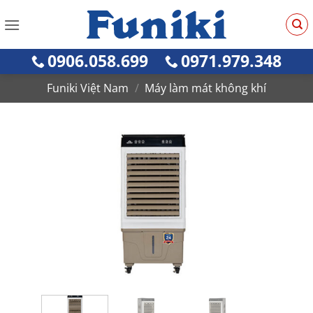
Bỏ
qua
nội
0906.058.699
0971.979.348
dung
Funiki Việt Nam
/
Máy làm mát không khí