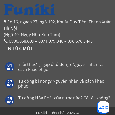
Số 16, ngách 27, ngõ 102, Khuất Duy Tiến, Thanh Xuân,
Hà Nội
(Ngõ 40, Ngụy Như Kon Tum)
0906.058.699 – 0971.979.348 – 096.676.3448
TIN TỨC MỚI
7 lỗi thường gặp ở tủ đông? Nguyên nhân và
01
Th12
cách khắc phục
Không
có
Tủ đông bị nóng? Nguyên nhân và cách khắc
27
bình
luận
Th11
phục
ở
7
Không
lỗi
có
Tủ đông Hòa Phát của nước nào? Có tốt không?
25
thường
bình
gặp
luận
Th11
Không
ở
ở
có
tủ
Tủ
bình
đông?
đông
Funiki
- Hòa Phát 2026 ©
luận
Nguyên
bị