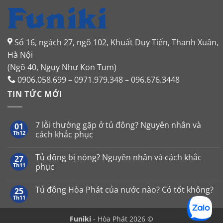
Số 16, ngách 27, ngõ 102, Khuất Duy Tiến, Thanh Xuân,
Hà Nội
(Ngõ 40, Ngụy Như Kon Tum)
0906.058.699 – 0971.979.348 – 096.676.3448
TIN TỨC MỚI
7 lỗi thường gặp ở tủ đông? Nguyên nhân và
01
Th12
cách khắc phục
Không
có
Tủ đông bị nóng? Nguyên nhân và cách khắc
27
bình
luận
Th11
phục
ở
7
Không
lỗi
có
Tủ đông Hòa Phát của nước nào? Có tốt không?
25
thường
bình
gặp
luận
Th11
Không
ở
ở
có
tủ
Tủ
bình
đông?
đông
Funiki
- Hòa Phát 2026 ©
luận
Nguyên
bị