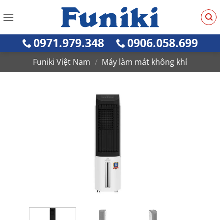
Bỏ
qua
nội
0971.979.348
0906.058.699
dung
Funiki Việt Nam
/
Máy làm mát không khí