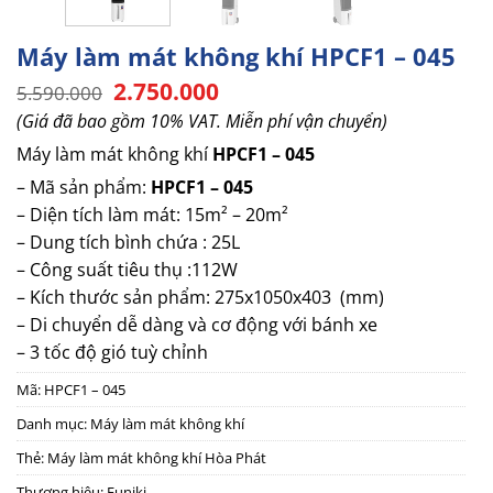
Máy làm mát không khí HPCF1 – 045
Giá
Giá
2.750.000
5.590.000
gốc
hiện
(Giá đã bao gồm 10% VAT. Miễn phí vận chuyển)
là:
tại
5.590.000.
là:
Máy làm mát không khí
HPCF1 – 045
2.750.000.
– Mã sản phẩm:
HPCF1 – 045
– Diện tích làm mát: 15m² – 20m²
– Dung tích bình chứa : 25L
– Công suất tiêu thụ :112W
– Kích thước sản phẩm: 275x1050x403 (mm)
– Di chuyển dễ dàng và cơ động với bánh xe
– 3 tốc độ gió tuỳ chỉnh
Mã:
HPCF1 – 045
Danh mục:
Máy làm mát không khí
Thẻ:
Máy làm mát không khí Hòa Phát
Thương hiệu:
Funiki