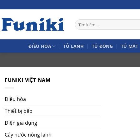
Bỏ
qua
nội
Tìm
dung
kiếm:
ĐIỀU HÒA
TỦ LẠNH
TỦ ĐÔNG
TỦ MÁT
FUNIKI VIỆT NAM
Điều hòa
Thiết bị bếp
Điện gia dụng
Cây nước nóng lạnh