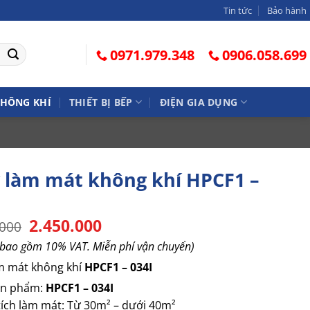
Tin tức
Bảo hành
0971.979.348
0906.058.699
KHÔNG KHÍ
THIẾT BỊ BẾP
ĐIỆN GIA DỤNG
 làm mát không khí HPCF1 –
Giá
2.450.000
Giá
.000
gốc
hiện
 bao gồm 10% VAT. Miễn phí vận chuyển)
là:
tại
4.990.000.
là:
m mát không khí
HPCF1 – 034I
2.450.000.
ản phẩm:
HPCF1 – 034I
tích làm mát: Từ 30m² – dưới 40m²