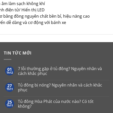
n âm làm sạch không khí
nh điện tử/ Hiển thị LED
ơ bằng đồng nguyên chất bền bỉ, hiệu năng cao
yển dễ dàng và cơ động với bánh xe
TIN TỨC MỚI
7 lỗi thường gặp ở tủ đông? Nguyên nhân và
01
Th12
cách khắc phục
Không
có
Tủ đông bị nóng? Nguyên nhân và cách khắc
27
bình
luận
Th11
phục
ở
7
Không
lỗi
có
Tủ đông Hòa Phát của nước nào? Có tốt
25
thường
bình
gặp
luận
Th11
không?
ở
ở
tủ
Tủ
Không