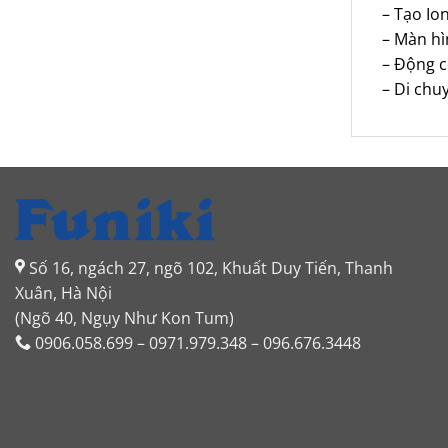
– Tạo Io
– Màn hì
– Động c
– Di chu
Số 16, ngách 27, ngõ 102, Khuất Duy Tiến, Thanh
Xuân, Hà Nội
(Ngõ 40, Ngụy Như Kon Tum)
0906.058.699 – 0971.979.348 – 096.676.3448