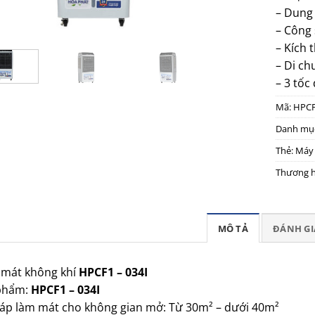
– Dung 
– Công 
– Kích 
– Di ch
– 3 tốc
Mã:
HPCF
Danh mụ
Thẻ:
Máy 
Thương h
MÔ TẢ
ĐÁNH GIÁ
 mát không khí
HPCF1 – 034I
phẩm:
HPCF1 – 034I
háp làm mát cho không gian mở: Từ 30m² – dưới 40m²