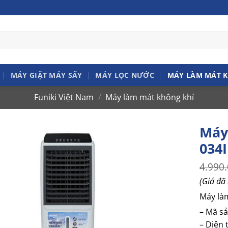
MÁY GIẶT MÁY SẤY
MÁY LỌC NƯỚC
MÁY LÀM MÁT 
Funiki Việt Nam
/
Máy làm mát không khí
Máy
034I
4.990
(Giá đã
Máy là
– Mã s
– Diện 