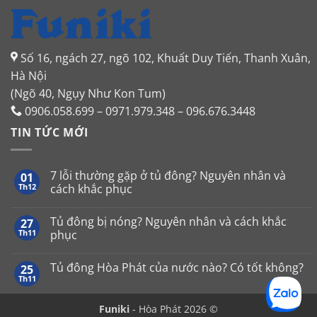
Số 16, ngách 27, ngõ 102, Khuất Duy Tiến, Thanh Xuân,
Hà Nội
(Ngõ 40, Ngụy Như Kon Tum)
0906.058.699 – 0971.979.348 – 096.676.3448
TIN TỨC MỚI
7 lỗi thường gặp ở tủ đông? Nguyên nhân và
01
Th12
cách khắc phục
Không
có
Tủ đông bị nóng? Nguyên nhân và cách khắc
27
bình
luận
Th11
phục
ở
7
Không
lỗi
có
Tủ đông Hòa Phát của nước nào? Có tốt không?
25
thường
bình
gặp
luận
Th11
Không
ở
ở
có
tủ
Tủ
bình
đông?
đông
Funiki
- Hòa Phát 2026 ©
luận
Nguyên
bị