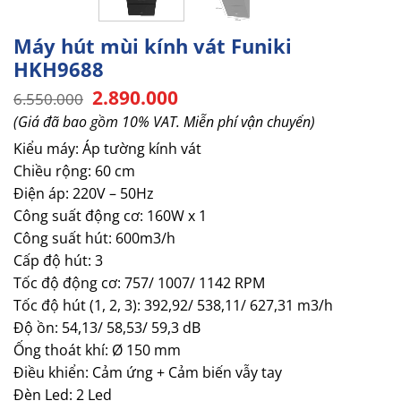
Máy hút mùi kính vát Funiki
HKH9688
Giá
Giá
2.890.000
6.550.000
gốc
hiện
(Giá đã bao gồm 10% VAT. Miễn phí vận chuyển)
là:
tại
6.550.000.
là:
Kiểu máy: Áp tường kính vát
2.890.000.
Chiều rộng: 60 cm
Điện áp: 220V – 50Hz
Công suất động cơ: 160W x 1
Công suất hút: 600m3/h
Cấp độ hút: 3
Tốc độ động cơ: 757/ 1007/ 1142 RPM
Tốc độ hút (1, 2, 3): 392,92/ 538,11/ 627,31 m3/h
Độ ồn: 54,13/ 58,53/ 59,3 dB
Ống thoát khí: Ø 150 mm
Điều khiển: Cảm ứng + Cảm biến vẫy tay
Đèn Led: 2 Led