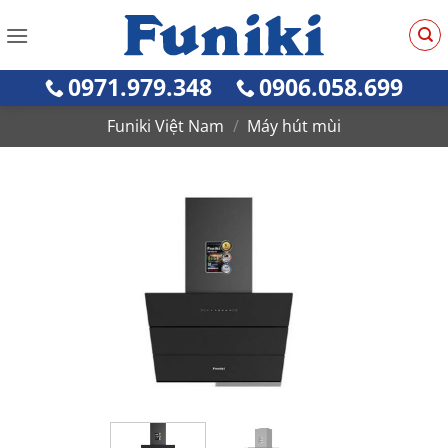
Bỏ
qua
nội
0971.979.348
0906.058.699
dung
Funiki Việt Nam
/
Máy hút mùi