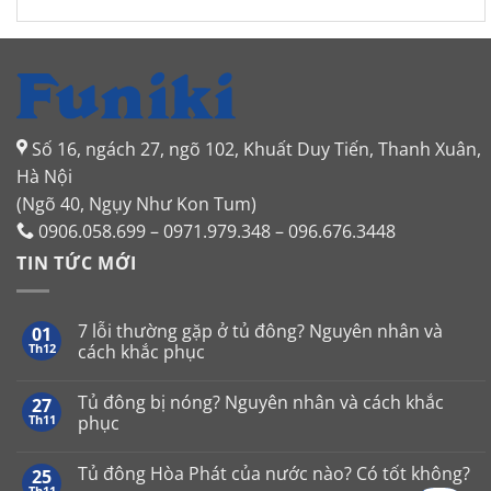
Số 16, ngách 27, ngõ 102, Khuất Duy Tiến, Thanh Xuân,
Hà Nội
(Ngõ 40, Ngụy Như Kon Tum)
0906.058.699 – 0971.979.348 – 096.676.3448
TIN TỨC MỚI
7 lỗi thường gặp ở tủ đông? Nguyên nhân và
01
Th12
cách khắc phục
Không
có
Tủ đông bị nóng? Nguyên nhân và cách khắc
27
bình
luận
Th11
phục
ở
7
Không
lỗi
có
Tủ đông Hòa Phát của nước nào? Có tốt không?
25
thường
bình
gặp
luận
Th11