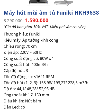
Máy hút mùi âm tủ Funiki HKH9638
Giá
Giá
1.590.000
3.290.000
gốc
hiện
(Giá đã bao gồm 10% VAT. Miễn phí vận chuyển)
là:
tại
3.290.000.
là:
Thương hiệu: Funiki
1.590.000.
Kiểu máy: Áp tường kính cong
Chiều rộng: 70 cm
Điện áp: 220V – 50Hz
Công suất động cơ: 80W x 1
Công suất hút: 400m3/h
Cấp độ hút: 3
Tốc độ động cơ: ≤1641 RPM
Tốc độ hút (1, 2, 3): 158,98/ 193,27/ 228,5 m3/h
Độ ồn: 44,1/ 48,28/ 52,95 dB
Ống thoát khí: Ø 150 mm
Điều khiển: Nút bấm
Đèn Led: có