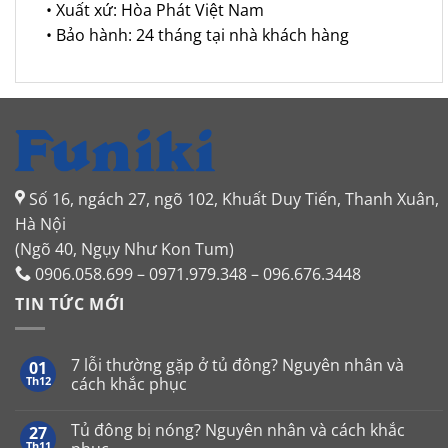
• Xuất xứ: Hòa Phát Việt Nam
• Bảo hành: 24 tháng tại nhà khách hàng
Số 16, ngách 27, ngõ 102, Khuất Duy Tiến, Thanh Xuân,
Hà Nội
(Ngõ 40, Ngụy Như Kon Tum)
0906.058.699 – 0971.979.348 – 096.676.3448
TIN TỨC MỚI
7 lỗi thường gặp ở tủ đông? Nguyên nhân và
01
Th12
cách khắc phục
Không
có
Tủ đông bị nóng? Nguyên nhân và cách khắc
27
bình
luận
Th11