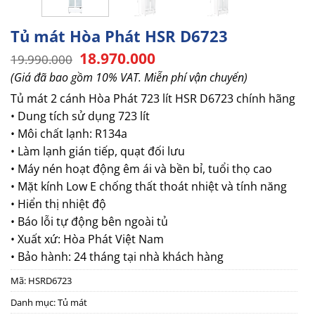
Tủ mát Hòa Phát HSR D6723
Giá
Giá
18.970.000
19.990.000
gốc
hiện
(Giá đã bao gồm 10% VAT. Miễn phí vận chuyển)
là:
tại
19.990.000.
là:
Tủ mát 2 cánh Hòa Phát 723 lít HSR D6723 chính hãng
18.970.000.
• Dung tích sử dụng 723 lít
• Môi chất lạnh: R134a
• Làm lạnh gián tiếp, quạt đối lưu
• Máy nén hoạt động êm ái và bền bỉ, tuổi thọ cao
• Mặt kính Low E chống thất thoát nhiệt và tính năng
• Hiển thị nhiệt độ
• Báo lỗi tự động bên ngoài tủ
• Xuất xứ: Hòa Phát Việt Nam
• Bảo hành: 24 tháng tại nhà khách hàng
Mã:
HSRD6723
Danh mục:
Tủ mát