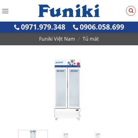
Bỏ
qua
nội
0971.979.348
0906.058.699
dung
Funiki Việt Nam
/
Tủ mát