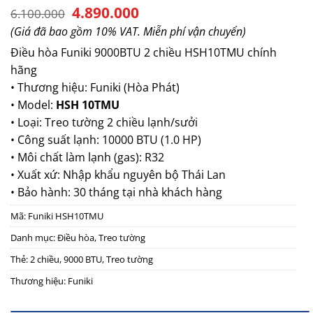
Giá
Giá
4.890.000
6.100.000
gốc
hiện
(Giá đã bao gồm 10% VAT. Miễn phí vận chuyển)
là:
tại
6.100.000.
là:
Điều hòa Funiki 9000BTU 2 chiều
HSH10TMU chính
4.890.000.
hãng
• Thương hiệu: Funiki (Hòa Phát)
• Model:
HSH 10TMU
• Loại: Treo tường 2 chiều lạnh/sưởi
• Công suất lạnh: 10000 BTU (1.0 HP)
• Môi chất làm lạnh (gas): R32
• Xuất xứ: Nhập khẩu nguyên bộ Thái Lan
• Bảo hành: 30 tháng tại nhà khách hàng
Mã:
Funiki HSH10TMU
Danh mục:
Điều hòa
,
Treo tường
Thẻ:
2 chiều
,
9000 BTU
,
Treo tường
Thương hiệu:
Funiki