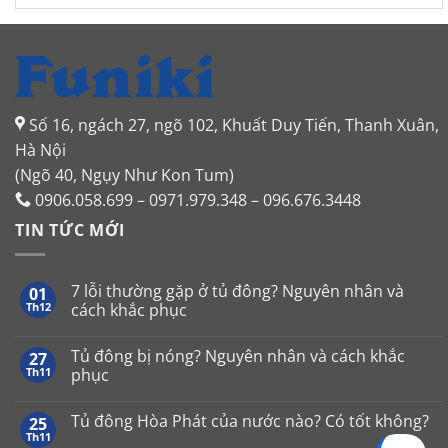
Số 16, ngách 27, ngõ 102, Khuất Duy Tiến, Thanh Xuân,
Hà Nội
(Ngõ 40, Ngụy Như Kon Tum)
0906.058.699 – 0971.979.348 – 096.676.3448
TIN TỨC MỚI
7 lỗi thường gặp ở tủ đông? Nguyên nhân và
01
Th12
cách khắc phục
Không
có
Tủ đông bị nóng? Nguyên nhân và cách khắc
27
bình
luận
Th11
phục
ở
7
Không
lỗi
có
Tủ đông Hòa Phát của nước nào? Có tốt không?
25
thường
bình
gặp
luận
Th11
Không
ở
ở