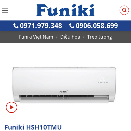
Bỏ
qua
nội
0971.979.348
0906.058.699
dung
Funiki Việt Nam
/
Điều hòa
/
Treo tường
Funiki HSH10TMU