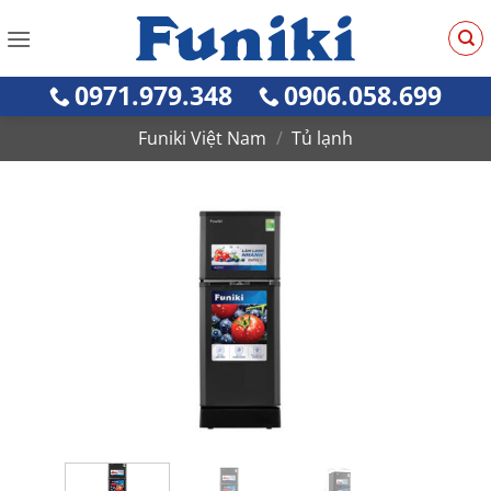
Bỏ
qua
nội
0971.979.348
0906.058.699
dung
Funiki Việt Nam
/
Tủ lạnh