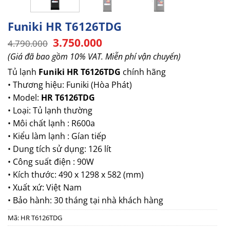
Funiki HR T6126TDG
Giá
Giá
3.750.000
4.790.000
gốc
hiện
(Giá đã bao gồm 10% VAT. Miễn phí vận chuyển)
là:
tại
4.790.000.
là:
Tủ lạnh
Funiki HR T6126TDG
chính hãng
3.750.000.
• Thương hiệu: Funiki (Hòa Phát)
• Model:
HR T6126TDG
• Loại: Tủ lạnh thường
• Môi chất lạnh : R600a
• Kiểu làm lạnh : Gían tiếp
• Dung tích sử dụng: 126 lít
• Công suất điện : 90W
• Kích thước: 490 x 1298 x 582 (mm)
• Xuất xứ: Việt Nam
• Bảo hành: 30 tháng tại nhà khách hàng
Mã:
HR T6126TDG