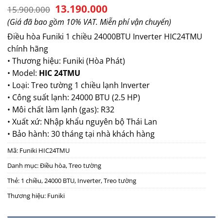
Giá
Giá
13.190.000
15.900.000
gốc
hiện
(Giá đã bao gồm 10% VAT. Miễn phí vận chuyển)
là:
tại
15.900.000.
là:
Điều hòa Funiki 1 chiều
24000BTU Inverter HIC24TMU
13.190.000.
chính hãng
• Thương hiệu: Funiki (Hòa Phát)
• Model:
HIC 24TMU
• Loại: Treo tường 1 chiều lạnh Inverter
• Công suất lạnh: 24000 BTU (2.5 HP)
• Môi chất làm lạnh (gas): R32
• Xuất xứ: Nhập khẩu nguyên bộ Thái Lan
• Bảo hành: 30 tháng tại nhà khách hàng
Mã:
Funiki HIC24TMU
Danh mục:
Điều hòa
,
Treo tường
Thẻ:
1 chiều
,
24000 BTU
,
Inverter
,
Treo tường
Thương hiệu:
Funiki