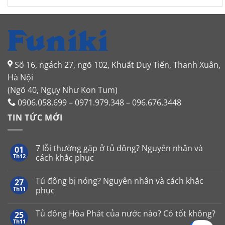
Số 16, ngách 27, ngõ 102, Khuất Duy Tiến, Thanh Xuân,
Hà Nội
(Ngõ 40, Ngụy Như Kon Tum)
0906.058.699 – 0971.979.348 – 096.676.3448
TIN TỨC MỚI
7 lỗi thường gặp ở tủ đông? Nguyên nhân và
01
Th12
cách khắc phục
Không
có
Tủ đông bị nóng? Nguyên nhân và cách khắc
27
bình
luận
Th11
phục
ở
7
Không
lỗi
có
Tủ đông Hòa Phát của nước nào? Có tốt không?
25
thường
bình
gặp
luận
Th11
Không