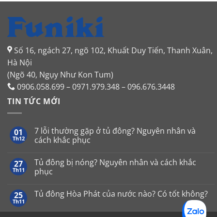
Số 16, ngách 27, ngõ 102, Khuất Duy Tiến, Thanh Xuân,
Hà Nội
(Ngõ 40, Ngụy Như Kon Tum)
0906.058.699 – 0971.979.348 – 096.676.3448
TIN TỨC MỚI
7 lỗi thường gặp ở tủ đông? Nguyên nhân và
01
Th12
cách khắc phục
Không
có
Tủ đông bị nóng? Nguyên nhân và cách khắc
27
bình
luận
Th11
phục
ở
7
Không
lỗi
có
Tủ đông Hòa Phát của nước nào? Có tốt không?
25
thường
bình
gặp
luận
Th11
Không
ở
ở
có
tủ
Tủ
bình