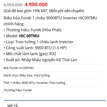
Giá
Giá
4.990.000
6.050.000
gốc
hiện
(Giá đã bao gồm 10% VAT. Miễn phí vận chuyển)
là:
tại
6.050.000.
là:
Điều hòa Funiki 1 chiều
9000BTU Inverter HIC09TMU
4.990.000.
chính hãng
• Thương hiệu: Funiki (Hòa Phát)
• Model:
HIC 09TMU
• Loại: Treo tường 1 chiều lạnh Inverter
• Công suất lạnh: 9000 BTU (1.0 HP)
• Môi chất làm lạnh (gas): R32
• Xuất xứ: Nhập khẩu nguyên bộ Thái Lan
Mã:
Funiki HIC09TMU
Danh mục:
Điều hòa
,
Treo tường
Thẻ:
1 chiều
,
9000 BTU
,
Inverter
,
Treo tường
Thương hiệu:
Funiki
MÔ TẢ