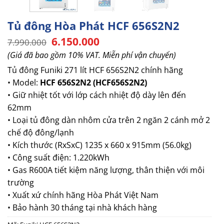
Tủ đông Hòa Phát HCF 656S2N2
Giá
Giá
6.150.000
7.990.000
gốc
hiện
(Giá đã bao gồm 10% VAT. Miễn phí vận chuyển)
là:
tại
7.990.000.
là:
Tủ đông Funiki 271 lít HCF 656S2N2 chính hãng
6.150.000.
• Model:
HCF 656S2N2 (HCF656S2N2)
• Giữ nhiệt tốt với lớp cách nhiệt độ dày lên đến
62mm
• Loại tủ đông dàn nhôm cửa trên 2 ngăn 2 cánh mở 2
chế độ đông/lạnh
• Kích thước (RxSxC) 1235 x 660 x 915mm (56.0kg)
• Công suất điện: 1.220kWh
• Gas R600A tiết kiệm năng lượng, thân thiện với môi
trường
• Xuất xứ chính hãng Hòa Phát Việt Nam
• Bảo hành 30 tháng tại nhà khách hàng