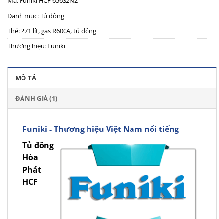
Mã:
Funiki HCF 656S2N2
Danh mục:
Tủ đông
Thẻ:
271 lít
,
gas R600A
,
tủ đông
Thương hiệu:
Funiki
MÔ TẢ
ĐÁNH GIÁ (1)
Funiki - Thương hiệu Việt Nam nổi tiếng
Tủ đông
Hòa
Phát
HCF