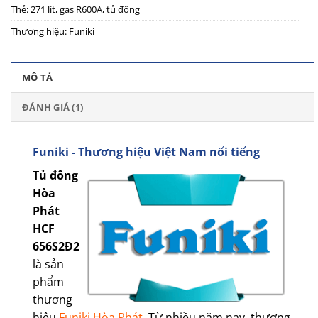
Thẻ:
271 lít
,
gas R600A
,
tủ đông
Thương hiệu:
Funiki
MÔ TẢ
ĐÁNH GIÁ (1)
Funiki - Thương hiệu Việt Nam nổi tiếng
Tủ đông
Hòa
Phát
HCF
656S2Đ2
là sản
phẩm
thương
hiệu
Funiki Hòa Phát
. Từ nhiều năm nay, thương