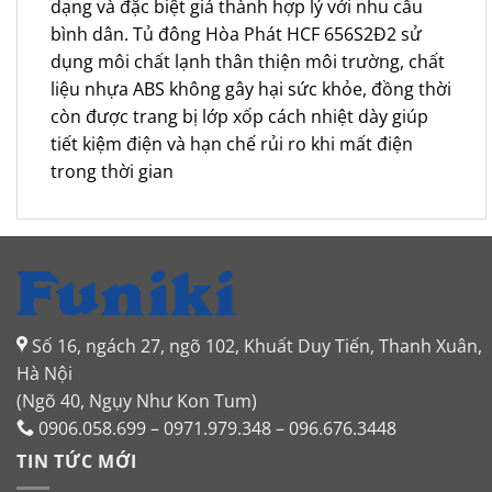
dạng và đặc biệt giá thành hợp lý với nhu cầu
bình dân. Tủ đông Hòa Phát HCF 656S2Đ2 sử
dụng môi chất lạnh thân thiện môi trường, chất
liệu nhựa ABS không gây hại sức khỏe, đồng thời
còn được trang bị lớp xốp cách nhiệt dày giúp
tiết kiệm điện và hạn chế rủi ro khi mất điện
trong thời gian
Số 16, ngách 27, ngõ 102, Khuất Duy Tiến, Thanh Xuân,
Hà Nội
(Ngõ 40, Ngụy Như Kon Tum)
0906.058.699 – 0971.979.348 – 096.676.3448
TIN TỨC MỚI