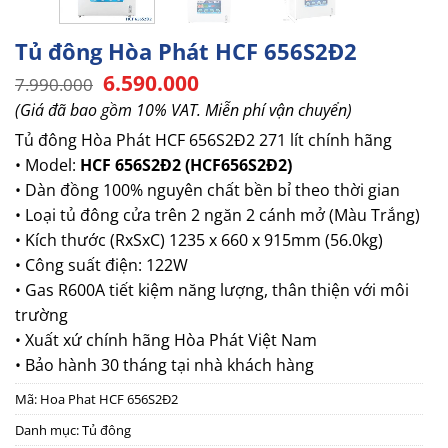
Tủ đông Hòa Phát HCF 656S2Đ2
Giá
Giá
6.590.000
7.990.000
gốc
hiện
(Giá đã bao gồm 10% VAT. Miễn phí vận chuyển)
là:
tại
7.990.000.
là:
Tủ đông Hòa Phát HCF 656S2Đ2 271 lít chính hãng
6.590.000.
• Model:
HCF 656S2Đ2 (HCF656S2Đ2)
• Dàn đồng 100% nguyên chất bền bỉ theo thời gian
• Loại tủ đông cửa trên 2 ngăn 2 cánh mở (Màu Trắng)
• Kích thước (RxSxC) 1235 x 660 x 915mm (56.0kg)
• Công suất điện: 122W
• Gas R600A tiết kiệm năng lượng, thân thiện với môi
trường
• Xuất xứ chính hãng Hòa Phát Việt Nam
• Bảo hành 30 tháng tại nhà khách hàng
Mã:
Hoa Phat HCF 656S2Đ2
Danh mục:
Tủ đông