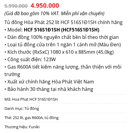
Giá
Giá
4.950.000
5.990.000
gốc
hiện
(Giá đã bao gồm 10% VAT. Miễn phí vận chuyển)
là:
tại
5.990.000.
là:
Tủ đông Hòa Phát 252 lít HCF 516S1Đ1SH chính hãng
4.950.000.
• Model:
HCF 516S1Đ1SH (HCF516S1Đ1SH)
• Dàn đồng 100% nguyên chất bền bỉ theo thời gian
• Loại tủ đông cửa trên 1 ngăn 1 cánh mở (Màu Đen)
• Kích thước (RxSxC) 1080 x 610 x 885mm (45.0kg)
• Công suất điện: 123W
• Gas R600A tiết kiệm năng lượng, thân thiện với môi
trường
• Xuất xứ chính hãng Hòa Phát Việt Nam
• Bảo hành 30 tháng tại nhà khách hàng
Mã:
Hoa Phat HCF 516S1Đ1SH
Danh mục:
Tủ đông
Thẻ:
252 lít
,
gas R600A
,
tủ đông
Thương hiệu:
Funiki