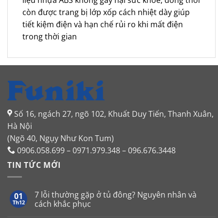
còn được trang bị lớp xốp cách nhiệt dày giúp
tiết kiệm điện và hạn chế rủi ro khi mất điện
trong thời gian
Số 16, ngách 27, ngõ 102, Khuất Duy Tiến, Thanh Xuân,
Hà Nội
(Ngõ 40, Ngụy Như Kon Tum)
0906.058.699 – 0971.979.348 – 096.676.3448
TIN TỨC MỚI
7 lỗi thường gặp ở tủ đông? Nguyên nhân và
01
Th12
cách khắc phục
Không