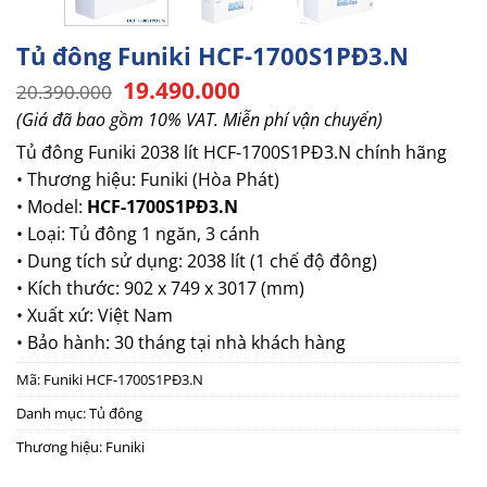
Tủ đông Funiki HCF-1700S1PĐ3.N
Giá
Giá
19.490.000
20.390.000
gốc
hiện
(Giá đã bao gồm 10% VAT. Miễn phí vận chuyển)
là:
tại
20.390.000.
là:
Tủ đông Funiki 2038 lít
HCF-1700S1PĐ3.N chính hãng
19.490.000.
• Thương hiệu: Funiki (Hòa Phát)
• Model:
HCF-1700S1PĐ3.N
• Loại: Tủ đông 1 ngăn, 3 cánh
• Dung tích sử dụng: 2038 lít (1 chế độ đông)
• Kích thước: 902 x 749 x 3017 (mm)
• Xuất xứ: Việt Nam
• Bảo hành: 30 tháng tại nhà khách hàng
Mã:
Funiki HCF-1700S1PĐ3.N
Danh mục:
Tủ đông
Thương hiệu:
Funiki