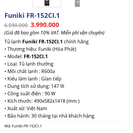
Funiki FR-152CI.1
Giá
Giá
3.990.000
6.590.000
gốc
hiện
(Giá đã bao gồm 10% VAT. Miễn phí vận chuyển)
là:
tại
6.590.000.
là:
Tủ lạnh
Funiki FR-152CI.1
chính hãng
3.990.000.
• Thương hiệu: Funiki (Hòa Phát)
• Model:
FR-152CI.1
• Loại: Tủ lạnh thường
• Môi chất lạnh : R600a
• Kiểu làm lạnh : Gían tiếp
• Dung tích sử dụng: 147 lít
• Công suất điện : 90 W
• Kích thước: 490x582x1418 (mm )
• Xuất xứ: Việt Nam
• Bảo hành: 30 tháng tại nhà khách hàng
Mã:
Funiki FR-152CI.1