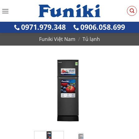
Bỏ
qua
nội
0971.979.348
0906.058.699
dung
Funiki Việt Nam
/
Tủ lạnh