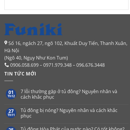
Số 16, ngách 27, ngõ 102, Khuất Duy Tiến, Thanh Xuân,
Hà Nội
(Ngõ 40, Ngụy Như Kon Tum)
0906.058.699 – 0971.979.348 – 096.676.3448
TIN TỨC MỚI
7 lỗi thường gặp ở tủ đông? Nguyên nhân và
01
Th12
cách khắc phục
Không
có
Tủ đông bị nóng? Nguyên nhân và cách khắc
27
bình
luận
Th11
phục
ở
7
Không
lỗi
có
Tủ đông Hòa Phát của nước nào? Có tốt không?
thường
bình