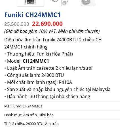
Funiki CH24MMC1
Giá
Giá
22.690.000
25.500.000
gốc
hiện
(Giá đã bao gồm 10% VAT. Miễn phí vận chuyển)
là:
tại
25.500.000.
là:
Điều hòa âm trần Funiki 24000BTU 2 chiều
CH
22.690.000.
24MMC1 chính hãng
• Thương hiệu: Funiki (Hòa Phát)
• Model:
CH 24MMC1
• Loại: Âm trần cassette 2 chiều lạnh/sưởi
• Công suất lạnh: 24000 BTU
• Môi chất làm lạnh (gas): R410A
• Sản xuất và nhập khẩu nguyên chiếc tại Malaysia
• Bảo hành: 30 tháng tại nhà khách hàng
Mã:
Funiki CH24MMC1
Danh mục:
Âm trần
,
Điều hòa
Thẻ:
2 chiều
,
24000 BTU
,
Âm trần