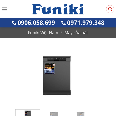
Bỏ
qua
nội
0906.058.699
0971.979.348
dung
Funiki Việt Nam
/
Máy rửa bát