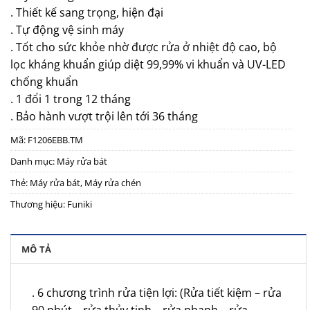
. Thiết kế sang trọng, hiện đại
. Tự động vệ sinh máy
. Tốt cho sức khỏe nhờ được rửa ở nhiệt độ cao, bộ
lọc kháng khuẩn giúp diệt 99,99% vi khuẩn và UV-LED
chống khuẩn
. 1 đổi 1 trong 12 tháng
. Bảo hành vượt trội lên tới 36 tháng
Mã:
F1206EBB.TM
Danh mục:
Máy rửa bát
Thẻ:
Máy rửa bát
,
Máy rửa chén
Thương hiệu:
Funiki
MÔ TẢ
. 6 chương trình rửa tiện lợi: (Rửa tiết kiệm – rửa
90 phút – rửa thủy tinh – rửa nhanh – rửa