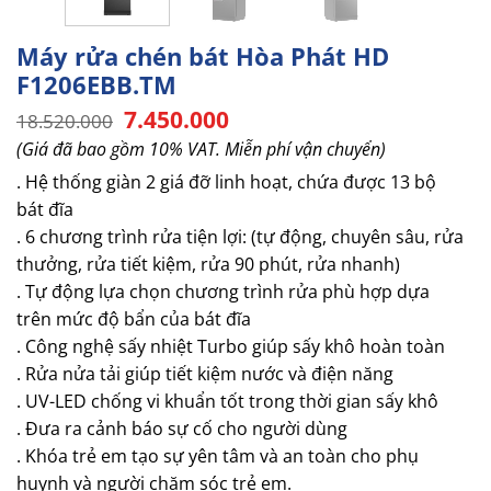
Máy rửa chén bát Hòa Phát HD
F1206EBB.TM
Giá
Giá
7.450.000
18.520.000
gốc
hiện
(Giá đã bao gồm 10% VAT. Miễn phí vận chuyển)
là:
tại
18.520.000.
là:
. Hệ thống giàn 2 giá đỡ linh hoạt, chứa được 13 bộ
7.450.000.
bát đĩa
. 6 chương trình rửa tiện lợi: (tự động, chuyên sâu, rửa
thưởng, rửa tiết kiệm, rửa 90 phút, rửa nhanh)
. Tự động lựa chọn chương trình rửa phù hợp dựa
trên mức độ bẩn của bát đĩa
. Công nghệ sấy nhiệt Turbo giúp sấy khô hoàn toàn
. Rửa nửa tải giúp tiết kiệm nước và điện năng
. UV-LED chống vi khuẩn tốt trong thời gian sấy khô
. Đưa ra cảnh báo sự cố cho người dùng
. Khóa trẻ em tạo sự yên tâm và an toàn cho phụ
huynh và người chăm sóc trẻ em.