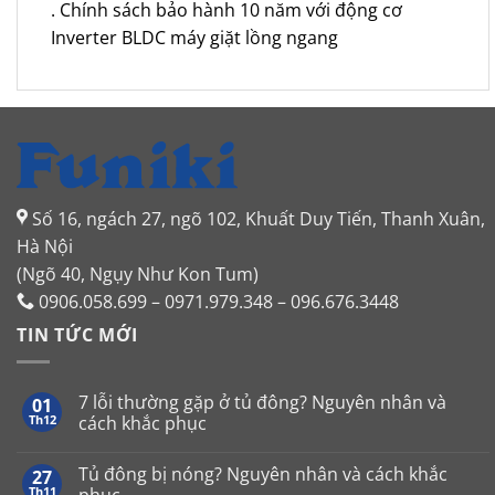
. Chính sách bảo hành 10 năm với động cơ
Inverter BLDC máy giặt lồng ngang
Số 16, ngách 27, ngõ 102, Khuất Duy Tiến, Thanh Xuân,
Hà Nội
(Ngõ 40, Ngụy Như Kon Tum)
0906.058.699 – 0971.979.348 – 096.676.3448
TIN TỨC MỚI
7 lỗi thường gặp ở tủ đông? Nguyên nhân và
01
Th12
cách khắc phục
Không
có
Tủ đông bị nóng? Nguyên nhân và cách khắc
27
bình
luận
Th11