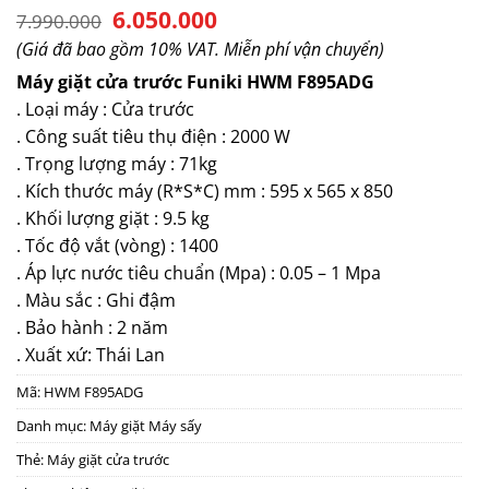
Giá
Giá
6.050.000
7.990.000
gốc
hiện
(Giá đã bao gồm 10% VAT. Miễn phí vận chuyển)
là:
tại
7.990.000.
là:
Máy giặt cửa trước Funiki HWM F895ADG
6.050.000.
. Loại máy : Cửa trước
. Công suất tiêu thụ điện : 2000 W
. Trọng lượng máy : 71kg
. Kích thước máy (R*S*C) mm : 595 x 565 x 850
. Khối lượng giặt : 9.5 kg
. Tốc độ vắt (vòng) : 1400
. Áp lực nước tiêu chuẩn (Mpa) : 0.05 – 1 Mpa
. Màu sắc : Ghi đậm
. Bảo hành : 2 năm
. Xuất xứ: Thái Lan
Mã:
HWM F895ADG
Danh mục:
Máy giặt Máy sấy
Thẻ:
Máy giặt cửa trước