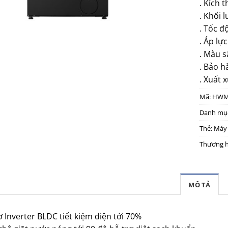
. Kích 
. Khối l
. Tốc đ
. Áp lự
. Màu s
. Bảo h
. Xuất x
Mã:
HWM
Danh mụ
Thẻ:
Máy 
Thương h
MÔ TẢ
ơ Inverter BLDC tiết kiệm điện tới 70%