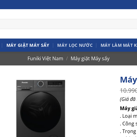
MÁY GIẶT MÁY SẤY
MÁY LỌC NƯỚC
MÁY LÀM MÁT 
Funiki Việt Nam
/
Máy giặt Máy sấy
Má
10.99
(Giá đã
Máy g
. Loại 
. Công 
. Trọng