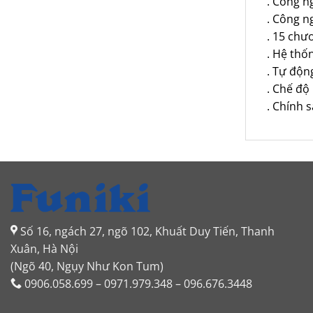
. Công ngh
. Công n
. 15 chươn
. Hệ thô
. Tự độn
. Chế độ
. Chính 
Số 16, ngách 27, ngõ 102, Khuất Duy Tiến, Thanh
Xuân, Hà Nội
(Ngõ 40, Ngụy Như Kon Tum)
0906.058.699 – 0971.979.348 – 096.676.3448