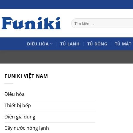
Bỏ
qua
nội
Tìm
dung
kiếm:
ĐIỀU HÒA
TỦ LẠNH
TỦ ĐÔNG
TỦ MÁT
FUNIKI VIỆT NAM
Điều hòa
Thiết bị bếp
Điện gia dụng
Cây nước nóng lạnh