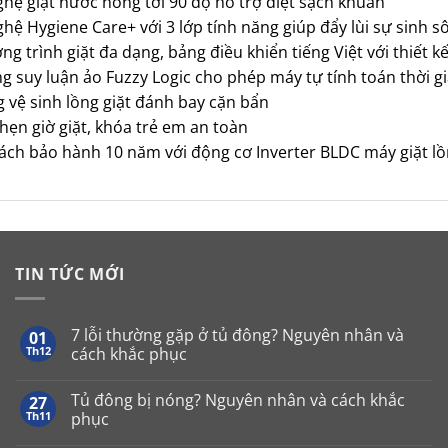
ệ giặt nước nóng tới 90 độ hỗ trợ diệt sạch khuẩn
ghệ Hygiene Care+ với 3 lớp tính năng giúp đẩy lùi sự sinh sô
g trình giặt đa dạng, bảng điều khiển tiếng Việt với thiết kê
́ng suy luận ảo Fuzzy Logic cho phép máy tự tính toán thời 
g vệ sinh lồng giặt đánh bay cặn bẩn
 hẹn giờ giặt, khóa trẻ em an toàn
sách bảo hành 10 năm với động cơ Inverter BLDC máy giặt l
TIN TỨC MỚI
7 lỗi thường gặp ở tủ đông? Nguyên nhân và
01
Th12
cách khắc phục
Không
có
Tủ đông bị nóng? Nguyên nhân và cách khắc
27
bình
luận
Th11
phục
ở
7
Không