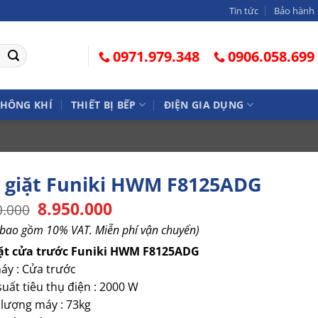
Tin tức
Bảo hành
0971.979.348
0906.058.699
KHÔNG KHÍ
THIẾT BỊ BẾP
ĐIỆN GIA DỤNG
y giặt Funiki HWM F8125ADG
Giá
8.950.000
Giá
0.000
gốc
hiện
 bao gồm 10% VAT. Miễn phí vận chuyển)
là:
tại
10.990.000.
là:
iặt cửa trước Funiki HWM F8125ADG
8.950.000.
máy : Cửa trước
suất tiêu thụ điện : 2000 W
 lượng máy : 73kg