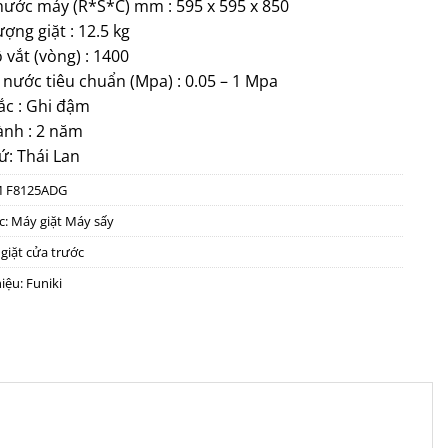
thước máy (R*S*C) mm : 595 x 595 x 850
ượng giặt : 12.5 kg
ộ vắt (vòng) : 1400
c nước tiêu chuẩn (Mpa) : 0.05 – 1 Mpa
ắc : Ghi đậm
ành : 2 năm
ứ: Thái Lan
 F8125ADG
c:
Máy giặt Máy sấy
giặt cửa trước
iệu:
Funiki