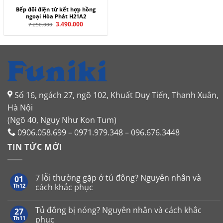
Bếp đôi điện từ kết hợp hồng
ngoại Hòa Phát H21A2
Giá
3.490.000
Giá
7.250.000
gốc
hiện
là:
tại
7.250.000.
là:
3.490.000.
Số 16, ngách 27, ngõ 102, Khuất Duy Tiến, Thanh Xuân,
Hà Nội
(Ngõ 40, Ngụy Như Kon Tum)
0906.058.699 – 0971.979.348 – 096.676.3448
TIN TỨC MỚI
7 lỗi thường gặp ở tủ đông? Nguyên nhân và
01
Th12
cách khắc phục
Không
có
Tủ đông bị nóng? Nguyên nhân và cách khắc
27
bình
luận
Th11
phục