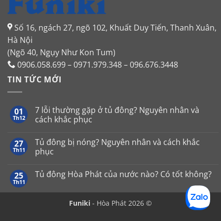
Số 16, ngách 27, ngõ 102, Khuất Duy Tiến, Thanh Xuân,
Hà Nội
(Ngõ 40, Ngụy Như Kon Tum)
0906.058.699 – 0971.979.348 – 096.676.3448
TIN TỨC MỚI
7 lỗi thường gặp ở tủ đông? Nguyên nhân và
01
Th12
cách khắc phục
Không
có
Tủ đông bị nóng? Nguyên nhân và cách khắc
27
bình
luận
Th11
phục
ở
7
Không
lỗi
có
Tủ đông Hòa Phát của nước nào? Có tốt không?
25
thường
bình
gặp
luận
Th11
Không
ở
ở
có
tủ
Tủ
bình
đông?
đông
Funiki
- Hòa Phát 2026 ©
luận
Nguyên
bị
ở
nhân
nóng?
Tủ
và
Nguyên