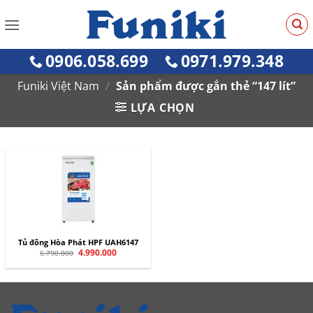
Bỏ
qua
nội
0906.058.699
0971.979.348
dung
Funiki Việt Nam
/
Sản phẩm được gắn thẻ “147 lít”
LỰA CHỌN
Tủ đông Hòa Phát HPF UAH6147
Giá
4.990.000
Giá
6.790.000
gốc
hiện
là:
tại
6.790.000.
là:
4.990.000.