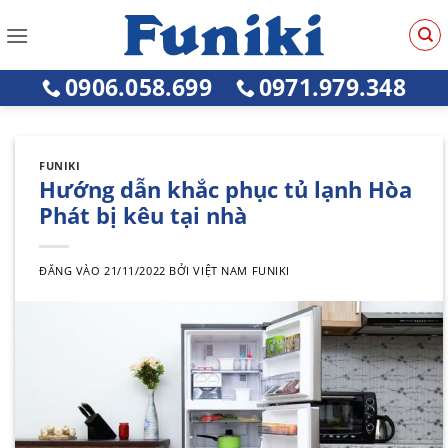
Bỏ
qua
nội
0906.058.699
0971.979.348
dung
FUNIKI
Hướng dẫn khắc phục tủ lạnh Hòa
Phát bị kêu tại nhà
ĐĂNG VÀO
21/11/2022
BỞI
VIỆT NAM FUNIKI