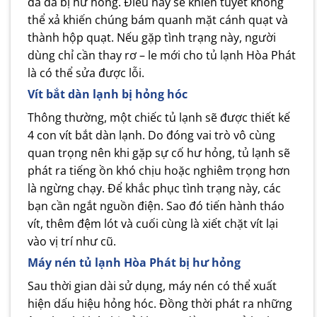
đá đã bị hư hỏng. Điều này sẽ khiến tuyết không
thể xả khiến chúng bám quanh mặt cánh quạt và
thành hộp quạt. Nếu gặp tình trạng này, người
dùng chỉ cần thay rơ – le mới cho
tủ lạnh Hòa Phát
là có thể sửa được lỗi.
Vít bắt dàn lạnh bị hỏng hóc
Thông thường, một chiếc tủ lạnh sẽ được thiết kế
4 con vít bắt dàn lạnh. Do đóng vai trò vô cùng
quan trọng nên khi gặp sự cố hư hỏng, tủ lạnh sẽ
phát ra tiếng ồn khó chịu hoặc nghiêm trọng hơn
là ngừng chạy. Để khắc phục tình trạng này, các
bạn cần ngắt nguồn điện. Sao đó tiến hành tháo
vít, thêm đệm lót và cuối cùng là xiết chặt vít lại
vào vị trí như cũ.
Máy nén tủ lạnh Hòa Phát bị hư hỏng
Sau thời gian dài sử dụng, máy nén có thể xuất
hiện dấu hiệu hỏng hóc. Đồng thời phát ra những