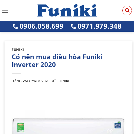
Bỏ
qua
nội
0906.058.699
0971.979.348
dung
FUNIKI
Có nên mua điều hòa Funiki
Inverter 2020
ĐĂNG VÀO
29/08/2020
BỞI
FUNIKI